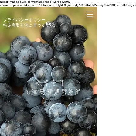
https://manage.wix.com/catalog-feed/v2/feed.xml?
channel=pinterest&version=1&token=n6CgkE9sy4mTyQAC6k3njDyW2Lsyt9mYCD%2Bx8Jumg
​プライバシーポリシー
​特定商取引法に基づく表記