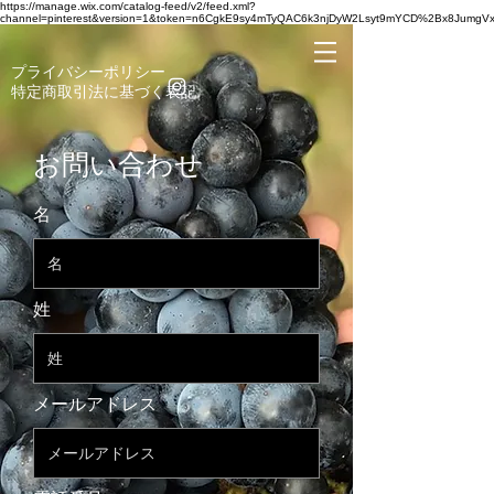
https://manage.wix.com/catalog-feed/v2/feed.xml?
channel=pinterest&version=1&token=n6CgkE9sy4mTyQAC6k3njDyW2Lsyt9mYCD%2Bx8Jumg
​プライバシーポリシー
​特定商取引法に基づく表記
お問い合わせ
名
姓
メールアドレス