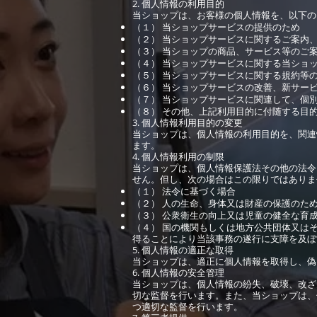
2. 個人情報の利用目的
当ショップは、お客様の個人情報を、以下の
（１） 当ショップサービスの提供のため
（２） 当ショップサービスに関するご案内
（３） 当ショップの商品、サービス等のご
（４） 当ショップサービスに関する当ショ
（５） 当ショップサービスに関する規約等
（６） 当ショップサービスの改善、新サー
（７） 当ショップサービスに関連して、個
（８） その他、上記利用目的に付随する目
3. 個人情報利用目的の変更
当ショップは、個人情報の利用目的を、関連
ます。
4. 個人情報利用の制限
当ショップは、個人情報保護法その他の法令
せん。但し、次の場合はこの限りではありま
（１） 法令に基づく場合
（２） 人の生命、身体又は財産の保護のた
（３） 公衆衛生の向上又は児童の健全な育
（４） 国の機関もしくは地方公共団体又は
得ることにより当該事務の遂行に支障を及ぼ
5. 個人情報の適正な取得
当ショップは、適正に個人情報を取得し、偽
6. 個人情報の安全管理
当ショップは、個人情報の紛失、破壊、改ざ
切な監督を行います。また、当ショップは、
つ適切な監督を行います。