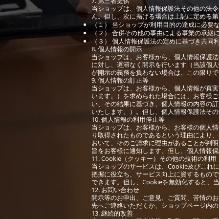
7. 第三者提供
当ショップは、個人情報保護法その他の法令
ん。但し、次に掲げる場合は上記に定める第
（１） 当ショップが利用目的の達成に必要
（２） 合併その他の事由による事業の承継
（３） 個人情報保護法の定めに基づき共同
8. 個人情報の開示
当ショップは、お客様から、個人情報保護法
に対し、遅滞なく開示を行います（当該個人
が開示の義務を負わない場合は、この限りで
9. 個人情報の訂正等
当ショップは、お客様から、個人情報が真実
います。）を求められた場合には、お客様ご
い、その結果に基づき、個人情報の内容の訂
いたします。）。但し、個人情報保護法その
10. 個人情報の利用停止等
当ショップは、お客様から、お客様の個人情
り取得されたものであるという理由により、
おいて、そのご請求に理由があることが判明
旨をお客様に通知します。但し、個人情報保
11. Cookie（クッキー）その他の技術の利用
当ショップのサービスは、Cookie及び
把握に役立ち、サービス向上に資するものです
できます。但し、Cookieを無効化すると
12. お問い合わせ
開示等のお申出、ご意見、ご質問、苦情のお
先へご連絡いただくか、ショップページ内の
13. 継続的改善