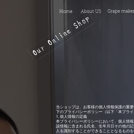
https://manage.wix.com/catalog-feed/v2/feed.xml?channel=pinterest&version=1&token
​Grape make
Home
​About US
Our Online Shop
当ショップは、お客様の個人情報保護の重要
下のプライバシーポリシー（以下「本プライ
1. 個人情報の定義
本プライバシーポリシーにおいて、個人情報
該情報に含まれる氏名、生年月日その他の記
人を識別することができることとなるものを