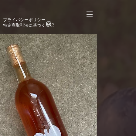
https://manage.wix.com/catalog-feed/v2/feed.xml?
channel=pinterest&version=1&token=n6CgkE9sy4mTyQAC6k3njDyW2Lsyt9mYCD%2Bx8Jumg
​プライバシーポリシー
​特定商取引法に基づく表記