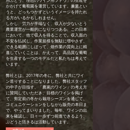
用ぶどう、理想のワイン用ブドウ」の生産を
かかげて葡萄園を運営しています。兼業とい
うと、どっちつかずというイメージを持たれ
る方がいるかもしれません。
しかし、労力が半端なく、収入が少ないとう
農業運営が一般的になりつつある、この日本
において、他で収入を得ることで、収入面の
不安を払拭し、作業規模を無駄に増やさず、
できる範囲にしぼって、畑作業の質向上に精
進していくことは、かえって、高品質な葡萄
を生産する一つのモデルだと私たちは考えて
います。
弊社とは、2017年の冬に、弊社と共にワイ
ン造りすることになりました。弊社スタッフ
の中子が目指す、「農家のワイン」の考え方
に賛同していただき、目標のワインを掲げ
て、剪定前の冬から栽培シーズンを通して、
コミュニケーションをしながら販売の本日ま
で、やってまいりました。毎年、ワインの出
来を確認し、日々一歩ずつ前進できるよう、
ぶどうと活きるは活動しています。