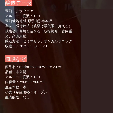
​醸造データ
葡萄：デラウェア
アルコール度数：12％
葡萄栽培地/山形県山形市本沢
農法：慣行栽培（農薬は最低限に抑える）
栽培者：葡萄と活きる（枝松祐介、古内重
光、高瀬康輔）
醸造方法：セミマセラシオンカルボニック
収穫日：2025 ／ ８ ／２６
値段など
商品名：Budoutoikiru White 2025
品種：非公開
アルコール度数：12％
内容量：750ml・500ｍl
生産本数：本
小売り希望価格：オープン
​亜硫酸塩：なし