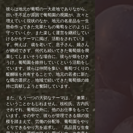
彼らは地元が葡萄の一大産地でありながら、
担い手不足が原因で葡萄園の廃園が、次々と
増えていく現状のなか、地元の名産品を一生
懸命作ってきた先輩たちの葡萄をどのように
守っていくか、また楽しく運営を継続してい
けるかをテーマに掲げ、活動をされていま
す。例えば、歳を老いて、息子さん、娘さん
が継続できず、何代も続いてきた葡萄畑を廃
棄してしまいそうな場合に、彼らが畑をひき
うけ、葡萄園を維持していくという活動をし
ています。彼らは仲間を集い、葡萄づくりの
醍醐味を共有することで、地元の若者に新た
な職の選択と、地域で続いてきた葡萄畑の維
持に貢献しようと奮闘しています。
また、もう一つの大切なテーマは、「兼業」
ということかもしれません。枝松氏、古内氏
それぞれ、葡萄以外に、他のお仕事をもって
います。その中で、彼らが管理できる畑の規
模を踏まえて、労働の分配等、葡萄園をやり
くりできるやり方を追求し、「高品質な生食