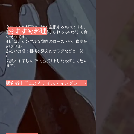
合わせるお料理は、強く主張するものよりも、
​おすすめ料理
素材の味わいが素直に感じられるものがよく合
いそうです。
例えば、シンプルな鶏肉のローストや、白身魚
のグリル、
あるいは軽く柑橘を添えたサラダなどと一緒
に、
気負わず楽しんでいただけましたら嬉しく思い
ます。
​醸造者中子によるテイスティングシート