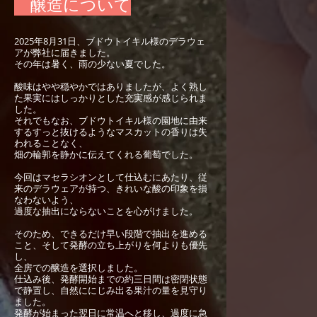
醸造について
2025年8月31日、ブドウトイキル様のデラウェ
アが弊社に届きました。
その年は暑く、雨の少ない夏でした。
酸味はやや穏やかではありましたが、よく熟し
た果実にはしっかりとした充実感が感じられま
した。
それでもなお、ブドウトイキル様の園地に由来
するすっと抜けるようなマスカットの香りは失
われることなく、
畑の輪郭を静かに伝えてくれる葡萄でした。
今回はマセラシオンとして仕込むにあたり、従
来のデラウェアが持つ、きれいな酸の印象を損
なわないよう、
過度な抽出にならないことを心がけました。
そのため、できるだけ早い段階で抽出を進める
こと、そして発酵の立ち上がりを何よりも優先
し、
全房での醸造を選択しました。
仕込み後、発酵開始までの約三日間は密閉状態
で静置し、自然ににじみ出る果汁の量を見守り
ました。
発酵が始まった翌日に常温へと移し、過度に急