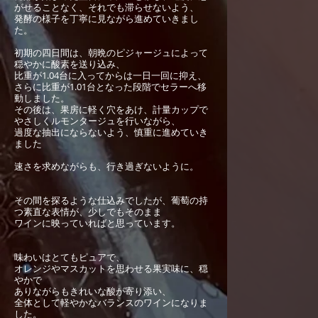
がせることなく、それでも滞らせないよう、
発酵の様子を丁寧に見ながら進めていきまし
た。
初期の四日間は、朝晩のピジャージュによって
穏やかに酸素を送り込み、
比重が1.04台に入ってからは一日一回に抑え、
さらに比重が1.01台となった段階でセラーへ移
動しました。
その後は、果房に軽く穴をあけ、計量カップで
やさしくルモンタージュを行いながら、
過度な抽出にならないよう、慎重に進めていき
ました
速さを求めながらも、行き過ぎないように。
その間を探るような仕込みでしたが、葡萄の持
つ素直な表情が、少しでもそのまま
ワインに映っていればと思っています。
味わいはとてもピュアで、
オレンジやマスカットを思わせる果実味に、穏
やかで
ありながらもきれいな酸が寄り添い、
全体として軽やかなバランスのワインになりま
した。