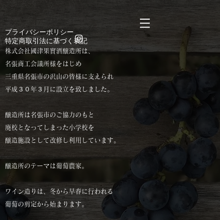
https://manage.wix.com/catalog-feed/v2/feed.xml?
channel=pinterest&version=1&token=n6CgkE9sy4mTyQAC6k3njDyW2Lsyt9mYCD%2Bx8Jumg
​プライバシーポリシー
​特定商取引法に基づく表記
株式会社國津果實酒醸造所は、
名張商工会議所様をはじめ
三重県名張市の沢山の皆様に支えられ
平成３０年３月に設立を致しました。
醸造所は名張市のご協力のもと
廃校となってしまった小学校を
醸造施設として改修し利用しています。
醸造所のテーマは葡萄農家。
ワイン造りは、冬から早春に行われる
葡萄の剪定から始まります。