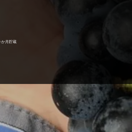
０か月貯蔵