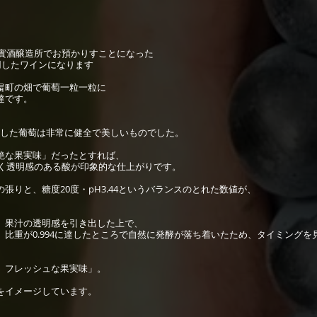
果實酒醸造所でお預かりすことになった
用したワインになります
畠町の畑で葡萄一粒一粒に
達です。
預かりした葡萄は非常に健全で美しいものでした。
艶な果実味」だったとすれば、
しく透明感のある酸が印象的な仕上がりです。
りと、糖度20度・pH3.44というバランスのとれた数値が、
、果汁の透明感を引き出した上で、
。比重が0.994に達したところで自然に発酵が落ち着いたため、タイミング
、フレッシュな果実味」。
をイメージしています。