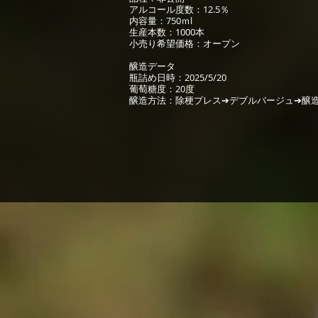
アルコール度数：12.5％
内容量：750ｍl
生産本数：1000本
小売り希望価格：オープン
醸造データ
瓶詰め日時：2025/5/20
葡萄糖度：20度
醸造方法：除梗プレス➔デブルバージュ➔醸