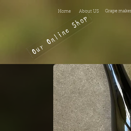
https://manage.wix.com/catalog-feed/v2/feed.xml?channel=pinterest&version=1&token
​Grape make
Home
​About US
Our Online Shop