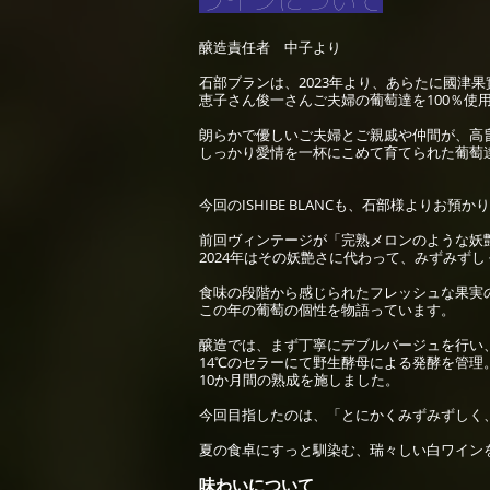
ワインについて
醸造責任者 中子より
石部ブランは、2023年より、あらたに國津
恵子さん俊一さんご夫婦の葡萄達を100％使
朗らかで優しいご夫婦とご親戚や仲間が、高
しっかり愛情を一杯にこめて育てられた葡萄
今回のISHIBE BLANCも、石部様よりお
前回ヴィンテージが「完熟メロンのような妖
2024年はその妖艶さに代わって、みずみず
食味の段階から感じられたフレッシュな果実の張
この年の葡萄の個性を物語っています。
醸造では、まず丁寧にデブルバージュを行い
14℃のセラーにて野生酵母による発酵を管理
10か月間の熟成を施しました。
今回目指したのは、「とにかくみずみずしく
夏の食卓にすっと馴染む、瑞々しい白ワイン
味わいについて