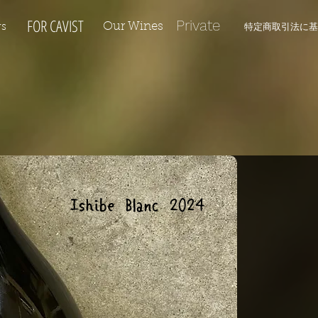
=n6CgkE9sy4mTyQAC6k3njDyW2Lsyt9mYCD%2Bx8JumgVxVtPu7sZP4ATW47MP4RUiM
​FOR CAVIST
Private
​特定商取引法に
Our Wines
rs
Ishibe Blanc 2024