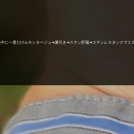
造中に一度だけルモンタージュ➔澱引き➔ステン貯蔵➔ステンレスタンクで１