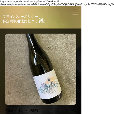
https://manage.wix.com/catalog-feed/v2/feed.xml?
channel=pinterest&version=1&token=n6CgkE9sy4mTyQAC6k3njDyW2Lsyt9mYCD%2Bx8Jumg
​プライバシーポリシー
​特定商取引法に基づく表記
Ishibe Blanc 2023