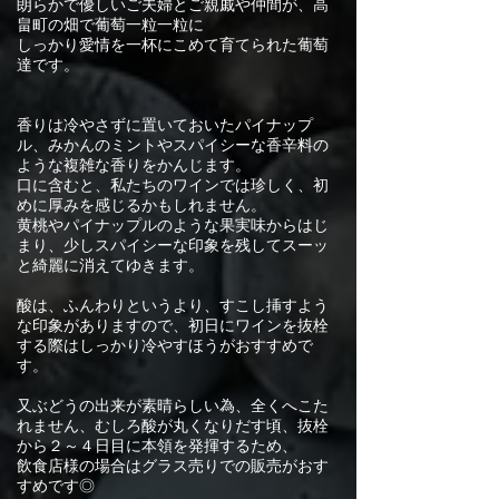
朗らかで優しいご夫婦とご親戚や仲間が、高
畠町の畑で葡萄一粒一粒に
しっかり愛情を一杯にこめて育てられた葡萄
達です。
香りは冷やさずに置いておいたパイナップ
ル、みかんのミントやスパイシーな香辛料の
ような複雑な香りをかんじます。
口に含むと、私たちのワインでは珍しく、初
めに厚みを感じるかもしれません。
黄桃やパイナップルのような果実味からはじ
まり、少しスパイシーな印象を残してスーッ
と綺麗に消えてゆきます。
酸は、ふんわりというより、すこし挿すよう
な印象がありますので、初日にワインを抜栓
する際はしっかり冷やすほうがおすすめで
す。
又ぶどうの出来が素晴らしい為、全くへこた
れません、むしろ酸が丸くなりだす頃、抜栓
から２～４日目に本領を発揮するため、​
飲食店様の場合はグラス売りでの販売がおす
すめです◎