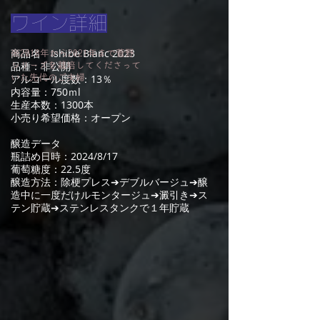
ワイン詳細
商品名 Ishibe Blanc 2023
※2018年から2021年まで菅野
品種：非公開
シリーズを栽培してくださって
アルコール度数：13％
いた先代のご夫婦
内容量：750ｍl
生産本数：1300本
小売り希望価格：オープン
醸造データ
瓶詰め日時：2024/8/17
葡萄糖度：22.5度
醸造方法：除梗プレス➔デブルバージュ➔醸
造中に一度だけルモンタージュ➔澱引き➔ス
テン貯蔵➔ステンレスタンクで１年貯蔵