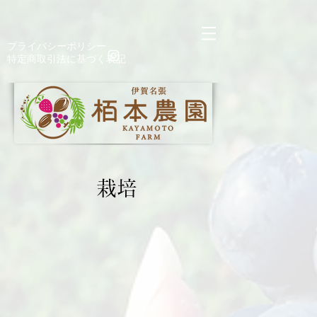
https://manage.wix.com/catalog-feed/v2/feed.xml?
channel=pinterest&version=1&token=n6CgkE9sy4mTyQAC6k3njDyW2Lsyt9mYCD%2Bx8Jumg
​プライバシーポリシー
​特定商取引法に基づく表記
栽培