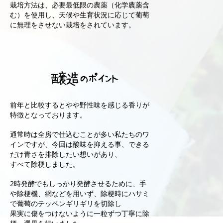
栽培方法は、必要最低限の農薬（化学農薬含
む）を使用し、天候や生育状況に応じて葡萄
に無理をさせない栽培をされています。
醸造のポイント
前年と比較するとやや野性味を感じる香りが
特徴となっております。
通常時は全房で仕込むことが多い私たちのワ
インですが、今回は酸味を抑える事、できる
だけ青さを排除したい想いがあり、
すべて除梗しました。
2時発酵でもしっかり発酵させるために、手
や除梗機、網などを用いず、除梗時にハサミ
で葡萄のテッペンギリギリを切除し
果実に傷をつけないように一粒ずつ丁寧に除