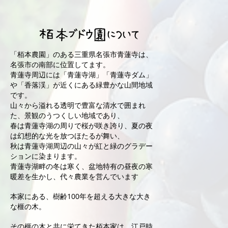
栢本ブドウ園について
「栢本農園」のある三重県名張市青蓮寺は、
名張市の南部に位置してます。
青蓮寺周辺には「青蓮寺湖」「青蓮寺ダム」
や「香落渓」が近くにある緑豊かな山間地域
です。
山々から溢れる透明で豊富な清水で囲まれ
た、景観のうつくしい地域であり、
春は青蓮寺湖の周りで桜が咲き誇り、夏の夜
は幻想的な光を放つほたるが舞い、
秋は青蓮寺湖周辺の山々が紅と緑のグラデー
ションに染まります。
青蓮寺湖畔の冬は寒く、盆地特有の昼夜の寒
暖差を生かし、代々農業を営んでいます
本家にある、樹齢100年を超える大きな大き
な榧の木。
その榧の木と共に栄てきた栢本家は、江戸時