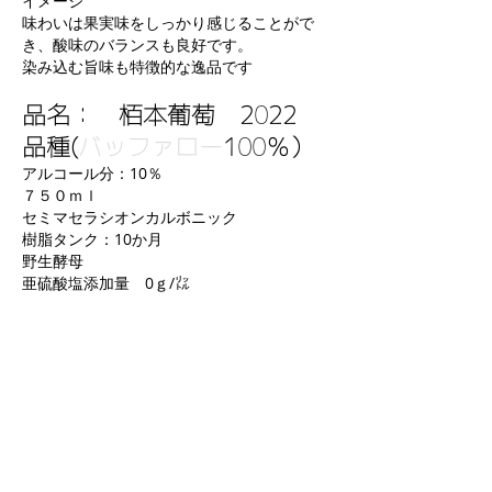
イメージ
味わいは果実味をしっかり感じることがで
き、酸味のバランスも良好です。
​染み込む旨味も特徴的な逸品です
品名： 栢本葡萄 2022
品種(
バッファロー
100％）
アルコール分：10％
７５０ｍｌ
セミマセラシオンカルボニック
樹脂タンク：10か月
野生酵母
​亜硫酸塩添加量 0ｇ/㍑