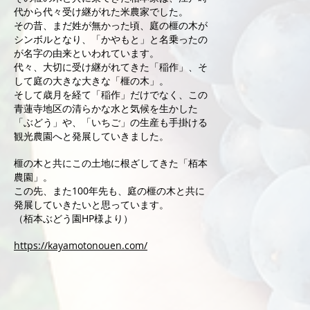
代から代々受け継がれた米農家でした。
その昔、まだ姓が無かった頃、庭の榧の木が
シンボルとなり、「かやもと」と名乗ったの
が名字の由来といわれています。
代々、大切に受け継がれてきた「稲作」、そ
して庭の大きな大きな「榧の木」。
そして歳月を経て「稲作」だけでなく、この
青蓮寺地区の清らかな水と気候を生かした
「ぶどう」や、「いちご」の生産も手掛ける
観光農園へと発展していきました。
榧の木と共にこの土地に根ざしてきた「栢本
農園」。
この先、また100年先も、庭の榧の木と共に
発展していきたいと思っています。
​（栢本ぶどう園HP様より）
https://kayamotonouen.com/