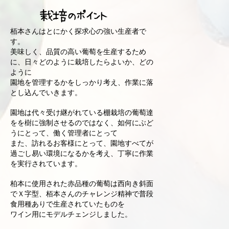
栽培のポイント
栢本さんはとにかく探求心の強い生産者で
す。
美味しく、品質の高い葡萄を生産するため
に、日々どのように栽培したらよいか、どの
ように
園地を管理するかをしっかり考え、作業に落
とし込んでいきます。
園地は代々受け継がれている棚栽培の葡萄達
をを樹に強制させるのではなく、如何にぶど
うにとって、働く管理者にとって
また、訪れるお客様にとって、園地すべてが
過ごし易い環境になるかを考え、丁寧に作業
を実行されています。
柏本に使用された赤品種の葡萄は西向き斜面
でＸ字型、栢本さんのチャレンジ精神で普段
食用種ありで生産されていたものを
ワイン用にモデルチェンジしました。