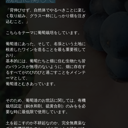
「背伸びせず、自然体でやるべきことに楽し
く取り組み、グラス一杯にしっかり畑を注ぎ
込むこと。」
こちらをテーマに葡萄栽培をしています。
葡萄達にあった、そして、名張という土地に
根差したワインを造ることを最も重要視して
おり、
基本的には、葡萄たちと畑に住む生物たち皆
のバランスが無理のないように、畑に存在す
るすべてがのびのびと過ごすことをメインテ
ーマとして、
葡萄達とむきあっています。
そのため、葡萄達のお世話に関しては、有機
栽培認定（銅水和剤、硫黄合剤）のみをを必
要な時に最低限で使用しています。
土を起こすのか不耕起なのか、完全無農薬な