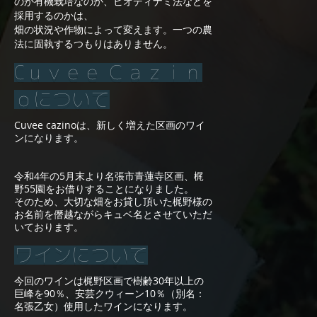
のか有機栽培なのか、ビオディナミ法などを
採用するのかは、
畑の状況や作物によって変えます。一つの農
法に固執するつもりはありません。
Cｕｖｅｅ Ｃａｚｉｎ
ｏについて
Cuvee cazinoは、新しく増えた区画のワイ
ンになります。
令和4年の5月末より名張市青蓮寺区画、梶
野55園をお借りすることになりました。
そのため、大切な畑をお貸し頂いた梶野様の
お名前を僭越ながらキュベ名とさせていただ
いております。
​ワインについて
今回のワインは梶野区画で樹齢30年以上の
巨峰を90％、安芸クウィーン10％（別名：
名張乙女）使用したワインになります。