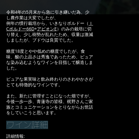
令和4
年の5月末から急に引き継いだ為、少
し農作業は大変でしたが、
例年の慣行栽培から、いきなりボルドー（
Ｉ
Cボルドー66D
+
アビオンE
）のみの栽培に切
り替え、少し樹勢が乱れたため、収量は激減
しましたが、ブドウは良質でした。
糖度18度とやや低めの糖度でしたが、食
味、酸の上品さは秀逸であったため、ピュア
な染み込むようなワインを目指して醸造しま
した。
ピュアな果実味と飲み終わりのさわやかさが
とても特徴的なワインです。
また、新たに管理すことになった畑ですが、
今後一歩一歩、青蓮寺の皆様、梶野さんご家
族とコミュニケーションをとりながらお世話
をしていこうと思います。
​ワイン詳細
詳細情報: