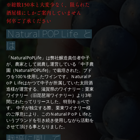
※総数150本と大変少なく、限られた
酒屋様にしかご案内していません
​何卒ご了承ください
Ｎatural POP Life
と
は
「NaturalPoPLife」は弊社醸造責任者中子
が、農家として就農し運営している「中子農
園（NaturalPOPLife)」で栽培された、ブド
ウを100％使用したワインです。 ​ ＮaturalＰ
oＰＬifeはかつて中子が所属していた太田酒
造様が運営する、滋賀県のワイナリー：栗東
ワイナリー（旧琵琶湖ワイナリー）より3年
間にわたってリリースした、特別キュベで
す。 中子が独立する際、栗東ワイナリー様
のご厚意により、このＮaturalＰoＰＬifeと
いうブランドを引き続き使用しながら活動を
させて頂ける事となりました。
栽培に関して