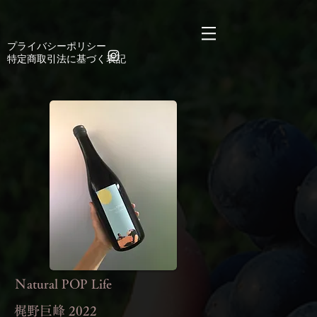
https://manage.wix.com/catalog-feed/v2/feed.xml?
channel=pinterest&version=1&token=n6CgkE9sy4mTyQAC6k3njDyW2Lsyt9mYCD%2Bx8Jumg
​プライバシーポリシー
​特定商取引法に基づく表記
Ｎatural POP Life
​梶野巨峰 2022