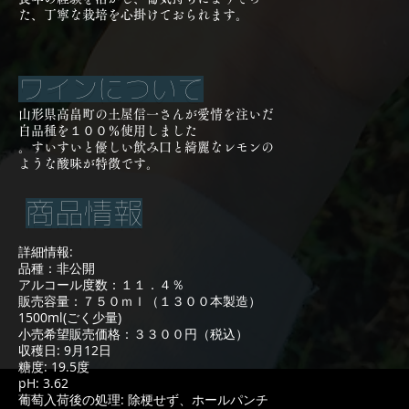
た、丁寧な栽培を心掛けておられます。
ワインについて
山形県高畠町の土屋信一さんが愛情を注いだ
白品種を１００％使用しました
。すいすいと優しい飲み口と綺麗なレモンの
ような酸味が特徴です。
商品情報
詳細情報:
​品種：非公開
アルコール度数：１１．４％
販売容量：７５０ｍｌ（１３００本製造）
1500ml(ごく少量)
小売希望販売価格：３３００円（税込）
収穫日: 9月12日
糖度: 19.5度
pH: 3.62
葡萄入荷後の処理: 除梗せず、ホールパンチ