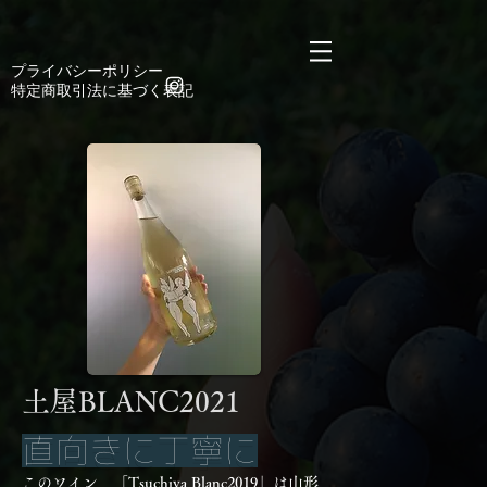
https://manage.wix.com/catalog-feed/v2/feed.xml?
channel=pinterest&version=1&token=n6CgkE9sy4mTyQAC6k3njDyW2Lsyt9mYCD%2Bx8Jumg
​プライバシーポリシー
​特定商取引法に基づく表記
​土屋BLANC2021
直向きに丁寧に
このワイン、「Tsuchiya Blanc2019」は山形