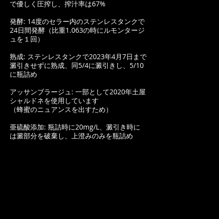
で優しく圧搾し、搾汁率は67%
発酵: 14度のセラー内のステンレスタンクで
24日間発酵（比重1.063の時にルモンタージ
ュを１回）
熟成: ステンレスタンクで2023年4月7日まで
澱引きせずに熟成、同5/4に澱引きし、5/10
に瓶詰め
アッサンブラージュ: 一部として2020年土屋
シャルドネを使用しています
（蜂蜜のニュアンスを出すため）
亜硫酸添加: 瓶詰時に20mg/L、澱引き時に
は澱部分を破棄し、上澄みのみを瓶詰め