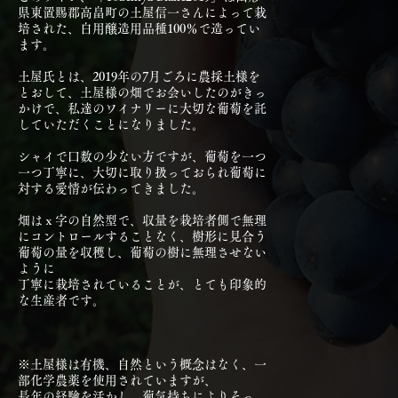
県東置賜郡高畠町の土屋信一さんによって栽
培された、白用醸造用品種100％で造ってい
ます。
土屋氏とは、2019年の7月ごろに農採土様を
とおして、土屋様の畑でお会いしたのがきっ
かけで、私達のワイナリーに大切な葡萄を託
していただくことになりました。
シャイで口数の少ない方ですが、葡萄を一つ
一つ丁寧に、大切に取り扱っておられ葡萄に
対する愛情が伝わってきました。
​畑はｘ字の自然型で、収量を栽培者側で無理
にコントロールすることなく、樹形に見合う
葡萄の量を収穫し、葡萄の樹に無理させない
ように
丁寧に栽培されていることが、とても印象的
な生産者です。
※土屋様は有機、自然という概念はなく、一
部化学農薬を使用されていますが、
長年の経験を活かし、葡気持ちによりそっ