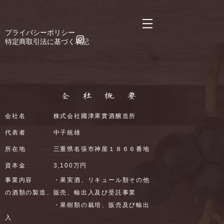
https://manage.wix.com/catalog-feed/v2/feed.xml?
channel=pinterest&version=1&token=n6CgkE9sy4mTyQAC6k3njDyW2Lsyt9mYCD%2Bx8Jumg
​プライバシーポリシー
​特定商取引法に基づく表記
​会社概要
会社名 株式会社國津果實酒醸造所
代表者 中子統雄
所在地 三重県名張市神屋１８６６番地
資本金 3,100万円
事業内容 ・果実酒、リキュール類その他
の酒類の製造、販売、輸出入及び受託事業
・果樹類の栽培、販売及び輸出
入