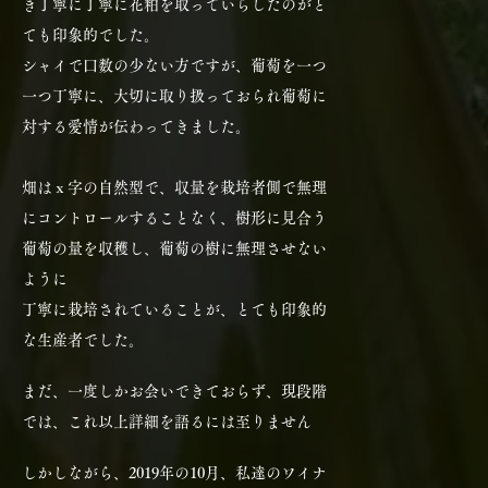
き丁寧に丁寧に花粕を取っていらしたのがと
ても印象的でした。
シャイで口数の少ない方ですが、葡萄を一つ
一つ丁寧に、大切に取り扱っておられ葡萄に
対する愛情が伝わってきました。
​畑はｘ字の自然型で、収量を栽培者側で無理
にコントロールすることなく、樹形に見合う
葡萄の量を収穫し、葡萄の樹に無理させない
ように
丁寧に栽培されていることが、とても印象的
な生産者でした。
まだ、一度しかお会いできておらず、現段階
では、これ以上詳細を語るには至りません
しかしながら、2019年の10月、私達のワイナ