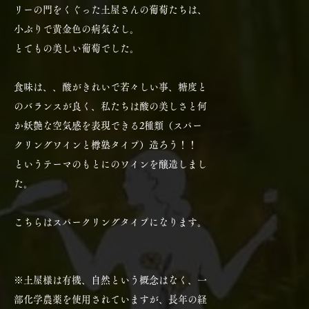
リーの門をくぐった土屋さんの葡萄たちは、
小ぶりで黄金色の病気なし。
とてもの美しい葡萄でした。
食味は、、酸がきれいで若々しい事、糖度と
のバランスが良く、私たちは酸の美しさと何
か妖艶な空気感を表現できる2種類（スパー
クリングワインと樽塾タイプ）造ろう！！
というテーマのもとにのワインを醸造しまし
た。
こちらはスパークリングタイプになります。
※土屋様は有機、自然という概念はなく、一
部化学農薬を使用されていますが、長年の経