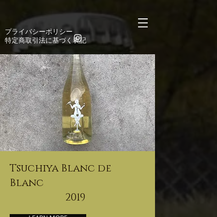
https://manage.wix.com/catalog-feed/v2/feed.xml?
channel=pinterest&version=1&token=n6CgkE9sy4mTyQAC6k3njDyW2Lsyt9mYCD%2Bx8Jumg
​プライバシーポリシー
​特定商取引法に基づく表記
Tsuchiya Blanc de
Blanc
2019