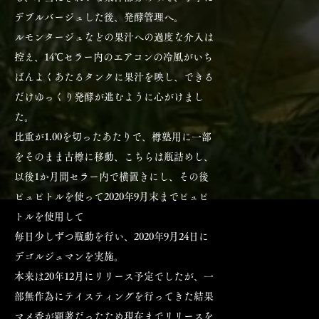
デブルバージュした後、発酵管理へ。
ルモンタージュなどの果汁への過度な介入は
控え、14℃セラー内のエアコンの冷風がいち
ばんよくあたるタンクに果汁を映し、できる
だけゆっくり発酵が進むように心がけまし
た。
比重が1.00を切ったあたりで、樽塾用に一部
をそのまま古樽に移動、こちらは瓶詰めし、
以後1か月間セラー内で横置きにし、その後
ピュピトルを使って2020年9月末までピュピ
トルを使用して
毎日少しずつ瓶動を行い、2020年9月24日に
デゴルジュマンを実施。
本来は20年12月にリリース予定でしたが、一
部無作為にテイスティングを行ってきた結果
マメ香が顕著だったため現在までリリースを