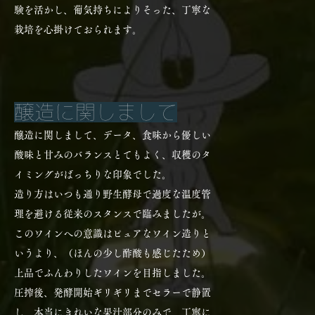
験を活かし、葡気持ちによりそった、丁寧な
栽培を心掛けておられます。
醸造に関しまして
醸造に関しまして、データ、食味から優しい
酸味と甘みのバランスとてもよく、収穫のタ
イミングがばっちりな印象でした。
造り方はいつも通り野生酵母で過度な温度管
理を避ける従来のスタンスで臨みましたが。
このワインへの意識はピュアなワイン造りと
いうより、（ほんの少し酢酸も感じたため）
上品でふんわりしたワインを目指しました。
圧搾後、発酵開始ギリギリまでセラーで静置
し、本当にきれいな果汁部分のみで、丁寧に