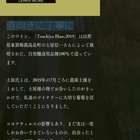
LEARN MORE
直向きに丁寧に
このワイン、「Tsuchiya Blanc2019」は山形
県東置賜郡高畠町の土屋信一さんによって栽
培された、白用醸造用品種100％で造ってい
ます。
土屋氏とは、2019年の7月ごろに農採土様を
とおして、土屋様の畑でお会いしたのがきっ
かけで、私達のワイナリーに大切な葡萄を託
していただくことになりました。
コロナウィルスの影響もあり、まだ実は一度
しかお会いできていないものの、出会ったと