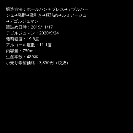
醸造方法：ホールパンチプレス➔デブルバー
ジュ➔発酵➔澱引き➔瓶詰め➔ルミアージュ
➔デゴルジュマン
瓶詰め日時：2019/11/17
デゴルジュマン：2020/9/24
葡萄糖度：19.8度
アルコール度数：11.1度
内容量：750ｍｌ
生産本数：489本
小売り希望価格：3,850円（税抜）